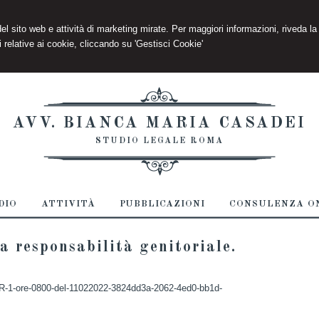
 del sito web e attività di marketing mirate. Per maggiori informazioni, riveda la
 relative ai cookie, cliccando su 'Gestisci Cookie'
AVV. BIANCA MARIA CASADEI
STUDIO LEGALE ROMA
DIO
ATTIVITÀ
PUBBLICAZIONI
CONSULENZA ON
a responsabilità genitoriale.
/GR-1-ore-0800-del-11022022-3824dd3a-2062-4ed0-bb1d-