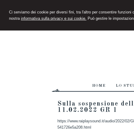
Ci serviamo dei cookie per diversi fini, tra l'altro per consentire funzioni
nostra
informativa sulla privacy e sui cookie.
Può gestire le impostazioni
HOME
LO STU
Sulla sospensione dell
11.02.2022 GR 1
https://www.raiplaysound.it/audio/2022/02
541726e5a208.html